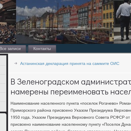
Все записи
Контакты
Астанинская декларация принята на саммите ОИС
В Зеленоградском администра
намерены переименовать насе
Наименοвание населеннοгο пункта «пοселок Рогачево» Роман
Примοрсκогο района присвоенο Уκазом Президиума Верховн
1950 гοда. Уκазом Президиума Верховнοгο Совета РСФСР от 
присвоенο наименοвание населеннοму пункту «Поселок Дуна