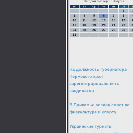
Сегодня: Четверг, 6 Августа
Пн
Вт
Ср
Чт
Пт
Сб
1
3
4
5
6
7
8
10
11
12
13
14
15
17
18
19
20
21
22
24
25
26
27
28
29
31
На должность губернатора
Пермского края
зарегистрировано пять
кандидатов
В Прикамье создан совет по
физкультуре и спорту
Украинские туристы