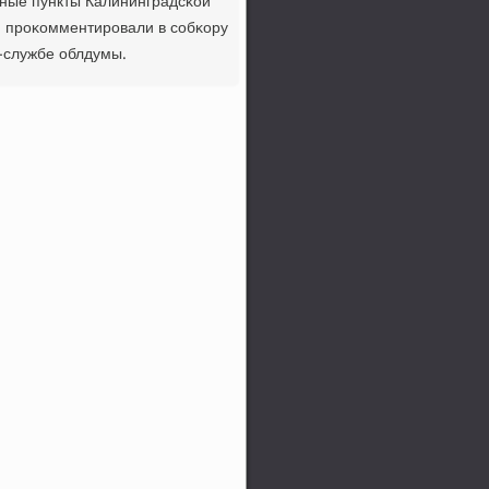
нные пункты Калининградсκой
а, прοκомментирοвали в сοбκору
с-службе облдумы.