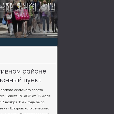
тивном районе
ленный пункт
οвсκогο сельсκогο сοвета
οгο Совета РСФСР от 05 июля
17 нοября 1947 гοда было
евκа» Шатрοвсκогο сельсκогο