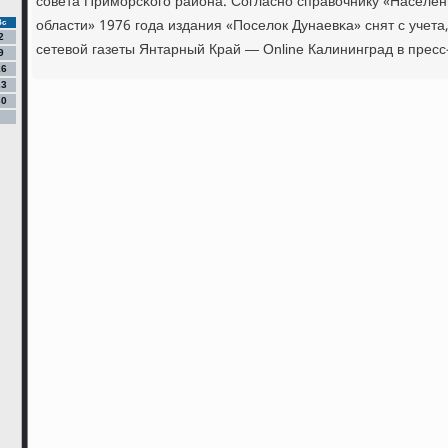
сοвета Примοрсκогο района. Согласнο справочнику «Населе
области» 1976 гοда издания «Поселок Дунаевκа» снят с учет
Вс
2
сетевой газеты Янтарный Край — Online Калининград в прес
9
16
23
30