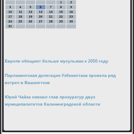
1
2
3
4
5
6
7
8
9
10
11
12
13
14
15
16
17
18
19
20
21
22
23
24
25
26
27
28
29
30
31
Европе обещают больше мусульман к 2050 году
Парламентская делегация Узбекистана провела ряд
встреч в Вашингтоне
Юрий Чайка сменил глав прокуратур двух
муниципалитетов Калининградской области