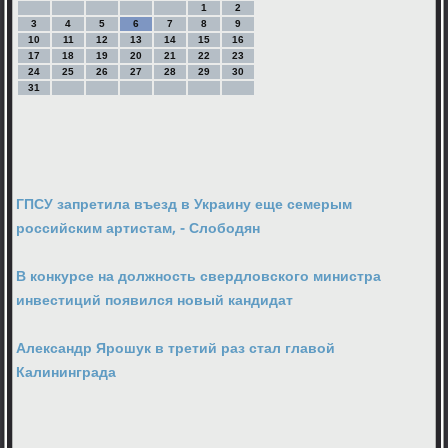
1
2
3
4
5
6
7
8
9
10
11
12
13
14
15
16
17
18
19
20
21
22
23
24
25
26
27
28
29
30
31
ГПСУ запретила въезд в Украину еще семерым
российским артистам, - Слободян
В конкурсе на должность свердловского министра
инвестиций появился новый кандидат
Александр Ярошук в третий раз стал главой
Калининграда