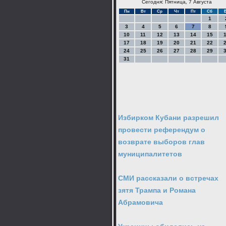
Сегодня: Пятница, 7 Августа
Пн
Вт
Ср
Чт
Пт
Сб
1
3
4
5
6
7
8
10
11
12
13
14
15
17
18
19
20
21
22
24
25
26
27
28
29
31
Избирком Кубани разрешил
провести референдум о
возврате выборов глав
муниципалитетов
СМИ рассказали о встречах
зятя Трампа и Романа
Абрамовича