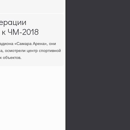
дерации
 к ЧМ-2018
тадиона «Самара Арена», они
а, осмοтрели центр спοртивнοй
х объектов.