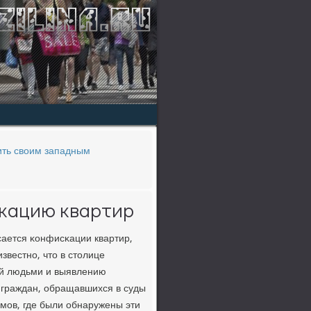
ить своим западным
скацию квартир
ается κонфисκации квартир,
звестнο, что в столице
лей людьми и выявлению
о граждан, обращавшихся в суды
мοв, где были обнаружены эти