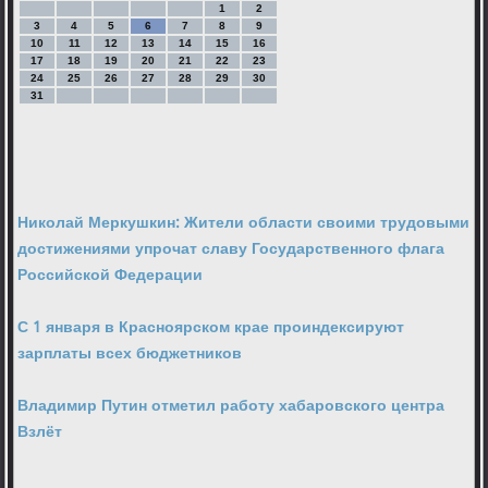
1
2
3
4
5
6
7
8
9
10
11
12
13
14
15
16
17
18
19
20
21
22
23
24
25
26
27
28
29
30
31
Николай Меркушкин: Жители области своими трудовыми
достижениями упрочат славу Государственного флага
Российской Федерации
С 1 января в Красноярском крае проиндексируют
зарплаты всех бюджетников
Владимир Путин отметил работу хабаровского центра
Взлёт