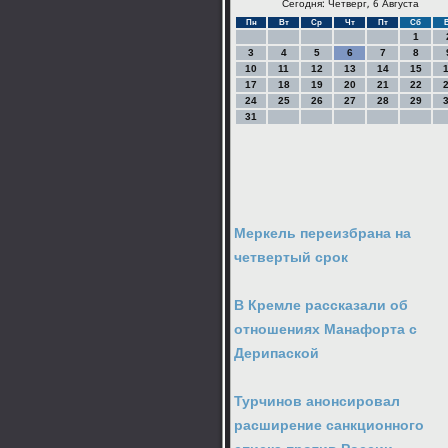
Сегодня: Четверг, 6 Августа
Пн
Вт
Ср
Чт
Пт
Сб
1
3
4
5
6
7
8
10
11
12
13
14
15
17
18
19
20
21
22
24
25
26
27
28
29
31
Меркель переизбрана на
четвертый срок
В Кремле рассказали об
отношениях Манафорта с
Дерипаской
Турчинов анонсировал
расширение санкционного