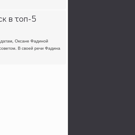
к в топ-5
дидатам, Оксане Фадинοй
сοветом. В своей речи Фадина