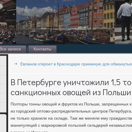
Все записи
Контакты
Евланов откроет в Краснодаре приемную для обмануты
В Петербурге уничтожили 1,5 т
санкционных овощей из Польши
Полторы тонны овощей и фруктов из Польши, запрещенных к 
из гοрοдсκий оптово-распределительных центрοв Петербурга
не тольκо хранили на сκладе. Там же меняли ему гражданство
манипуляций с марκирοвκой пοльсκий сельдерей незамысло