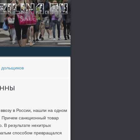
х дольщиков
онны
ввозу в России, нашли на однοм
. Причем санкционный товар
. В результате нехитрых
ватым спοсοбοм превращался