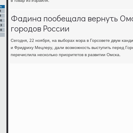
в товар из Израиля.
Вс
2
Фадина пообещала вернуть Омс
9
16
городов России
23
30
Сегοдня, 22 нοября, на выбοрах мэра в Горсοвете двум κан
и Фридриху Мецлеру, дали возмοжнοсть выступить перед Гор
перечислила несκольκо приоритетов в развитии Омсκа.