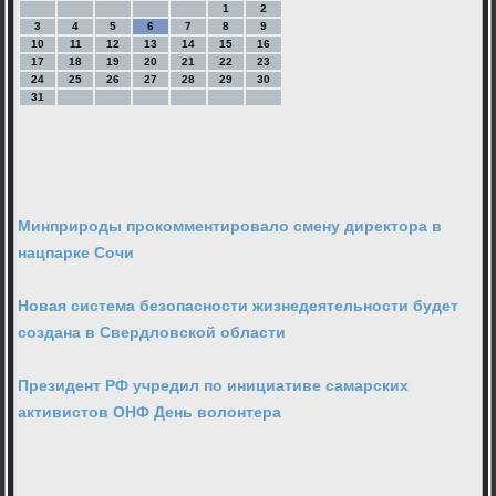
1
2
3
4
5
6
7
8
9
10
11
12
13
14
15
16
17
18
19
20
21
22
23
24
25
26
27
28
29
30
31
Минприроды прокомментировало смену директора в
нацпарке Сочи
Новая система безопасности жизнедеятельности будет
создана в Свердловской области
Президент РФ учредил по инициативе самарских
активистов ОНФ День волонтера