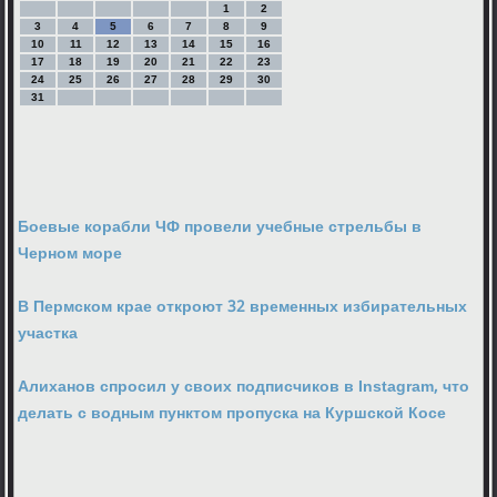
1
2
3
4
5
6
7
8
9
10
11
12
13
14
15
16
17
18
19
20
21
22
23
24
25
26
27
28
29
30
31
Боевые корабли ЧФ провели учебные стрельбы в
Черном море
В Пермском крае откроют 32 временных избирательных
участка
Алиханов спросил у своих подписчиков в Instagram, что
делать с водным пунктом пропуска на Куршской Косе