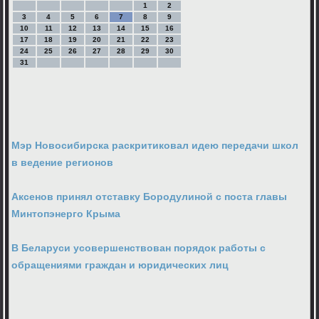
1
2
3
4
5
6
7
8
9
10
11
12
13
14
15
16
17
18
19
20
21
22
23
24
25
26
27
28
29
30
31
Мэр Новосибирска раскритиковал идею передачи школ
в ведение регионов
Аксенов принял отставку Бородулиной с поста главы
Минтопэнерго Крыма
В Беларуси усовершенствован порядок работы с
обращениями граждан и юридических лиц