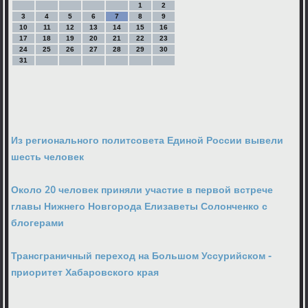
1
2
3
4
5
6
7
8
9
10
11
12
13
14
15
16
17
18
19
20
21
22
23
24
25
26
27
28
29
30
31
Из регионального политсовета Единой России вывели
шесть человек
Около 20 человек приняли участие в первой встрече
главы Нижнего Новгорода Елизаветы Солонченко с
блогерами
Трансграничный переход на Большом Уссурийском -
приоритет Хабаровского края