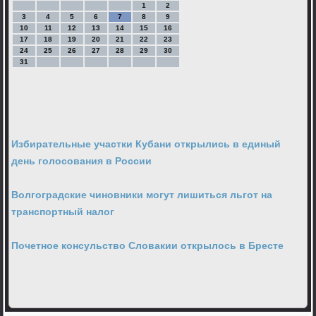
1
2
3
4
5
6
7
8
9
10
11
12
13
14
15
16
17
18
19
20
21
22
23
24
25
26
27
28
29
30
31
Избирательные участки Кубани открылись в единый
день голосования в России
Волгоградские чиновники могут лишиться льгот на
транспортный налог
Почетное консульство Словакии открылось в Бресте