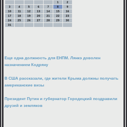
1
2
3
4
5
6
7
8
9
10
11
12
13
14
15
16
17
18
19
20
21
22
23
24
25
26
27
28
29
30
31
Еще одна должность для ЕНПМ. Лянкэ доволен
назначением Кодряну
В США рассказали, где жители Крыма должны получать
американские визы
Президент Путин и губернатор Городецкий поздравили
друзей и земляков