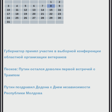
1
2
3
4
5
6
7
8
9
10
11
12
13
14
15
16
17
18
19
20
21
22
23
24
25
26
27
28
29
30
31
Губернатор принял участие в выборной конференции
областной организации ветеранов
Песков: Путин остался доволен первой встречей с
Трампом
Путин поздравил Додона с Днем независимости
Республики Молдова