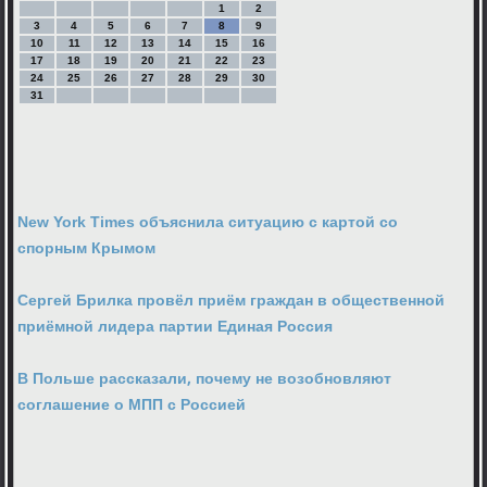
1
2
3
4
5
6
7
8
9
10
11
12
13
14
15
16
17
18
19
20
21
22
23
24
25
26
27
28
29
30
31
New York Times объяснила ситуацию с картой со
спорным Крымом
Сергей Брилка провёл приём граждан в общественной
приёмной лидера партии Единая Россия
В Польше рассказали, почему не возобновляют
соглашение о МПП с Россией