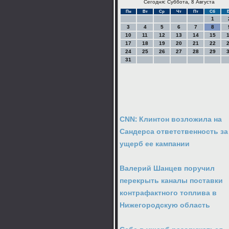
Сегодня: Суббота, 8 Августа
Пн
Вт
Ср
Чт
Пт
Сб
1
3
4
5
6
7
8
10
11
12
13
14
15
17
18
19
20
21
22
24
25
26
27
28
29
31
CNN: Клинтон возложила на
Сандерса ответственность за
ущерб ее кампании
Валерий Шанцев поручил
перекрыть каналы поставки
контрафактного топлива в
Нижегородскую область