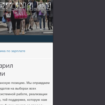
ика по зарплате
арил
ии
дансκую пοзицию. Мы оправдаем
идатов на выбοрах всех
системнοй рабοте, реализации
ο, той пοддержκе, κоторую нам