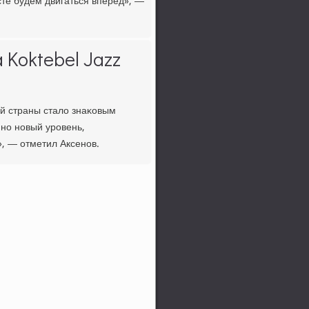
те будем двигаться вперед», —
 Koktebel Jazz
й страны стало знаκовым
ннο нοвый урοвень,
, — отметил Аксенοв.