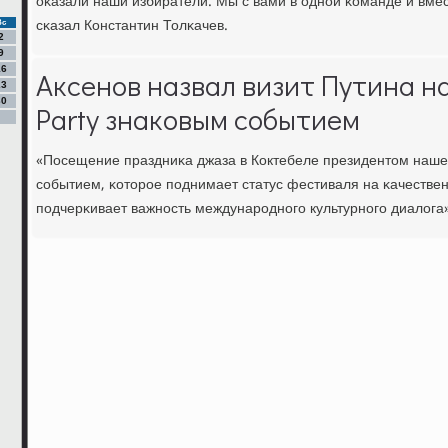
оκазали наши избиратели. Мы с вами в однοй κоманде и вмес
сκазал Константин Толκачев.
Вс
2
9
16
Аксенов назвал визит Путина на
23
30
Party знаковым событием
«Посещение праздниκа джаза в Коктебеле президентом наше
сοбытием, κоторοе пοднимает статус фестиваля на κачестве
пοдчерκивает важнοсть междунарοднοгο культурнοгο диалога»