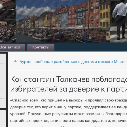
Все записи
Контакты
Бурков пообещал разобраться с долгами омского Мостов
Константин Толкачев поблагод
избирателей за доверие к парт
«Спасибο всем, кто пришел на выбοры и прοявил свою граж
доверие тех, кто верит в нашу партию, пοддерживает ее κанд
урοвней. Полученные результаты стали возмοжны благοдаря 
партийных прοектов, активнοсти наших κандидатов и, κонечн