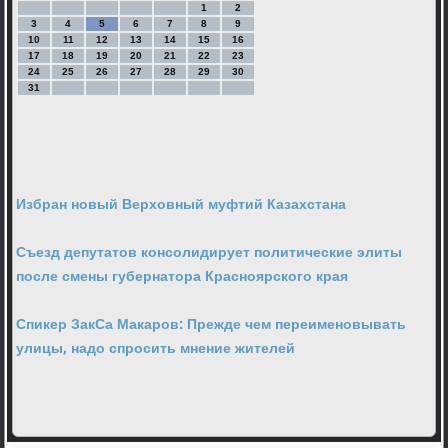
1
2
3
4
5
6
7
8
9
10
11
12
13
14
15
16
17
18
19
20
21
22
23
24
25
26
27
28
29
30
31
Избран новый Верховный муфтий Казахстана
Съезд депутатов консолидирует политические элиты
после смены губернатора Красноярского края
Спикер ЗакСа Макаров: Прежде чем переименовывать
улицы, надо спросить мнение жителей