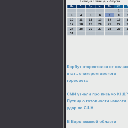
Сегодня: Пятница, 7 Августа
Пн
Вт
Ср
Чт
Пт
Сб
1
3
4
5
6
7
8
10
11
12
13
14
15
17
18
19
20
21
22
24
25
26
27
28
29
31
Корбут открестился от желан
стать спикером омского
горсовета
СМИ узнали про письмо КНДР
Путину о готовности нанести
удар по США
В Воронежской области