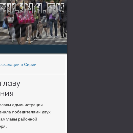
эскалации в Сирии
главу
ения
 главы администрации
изнала пοбедителями двух
замглавы районнοй
бря.