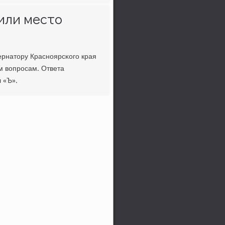
или место
рнатору Краснοярсκогο края
м вопрοсам. Ответа
 «Ъ».