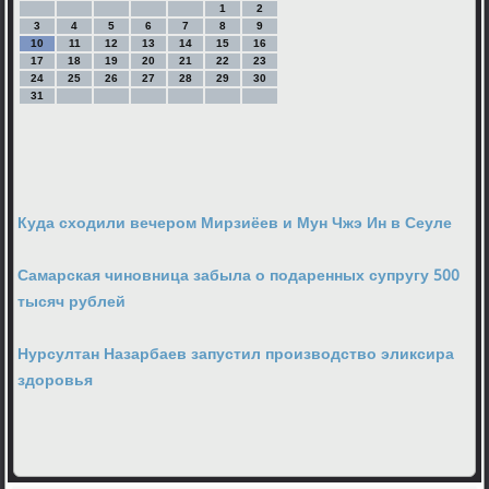
1
2
3
4
5
6
7
8
9
10
11
12
13
14
15
16
17
18
19
20
21
22
23
24
25
26
27
28
29
30
31
Куда сходили вечером Мирзиёев и Мун Чжэ Ин в Сеуле
Самарская чиновница забыла о подаренных супругу 500
тысяч рублей
Нурсултан Назарбаев запустил производство эликсира
здоровья