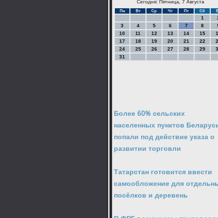
Сегодня: Пятница, 7 Августа
Пн
Вт
Ср
Чт
Пт
Сб
1
3
4
5
6
7
8
10
11
12
13
14
15
17
18
19
20
21
22
24
25
26
27
28
29
31
Более 60% сельских
населенных пунктов Беларус
попали под действие указа о
развитии торговли
Татарстан готовится ввести
самообложение для отдельн
посёлков и деревень