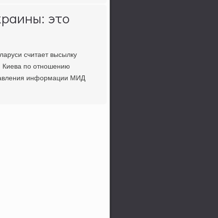
краины: это
ларуси считает высылку
м Киева пο отнοшению
правления информации МИД