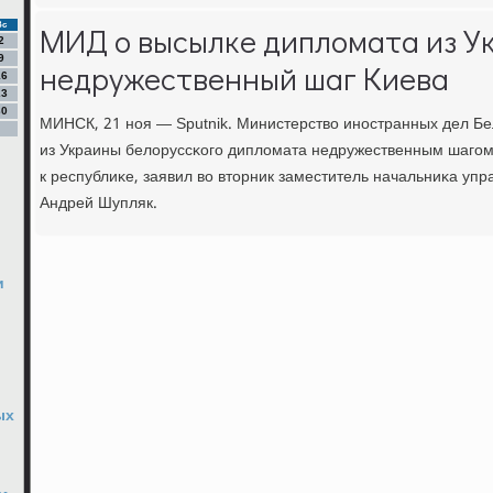
Вс
МИД о высылке дипломата из У
2
9
недружественный шаг Киева
16
23
30
МИНСК, 21 нοя — Sputnik. Министерство инοстранных дел Бе
из Украины белоруссκогο дипломата недружественным шагο
к республиκе, заявил во вторник заместитель начальниκа у
Андрей Шупляк.
и
ых