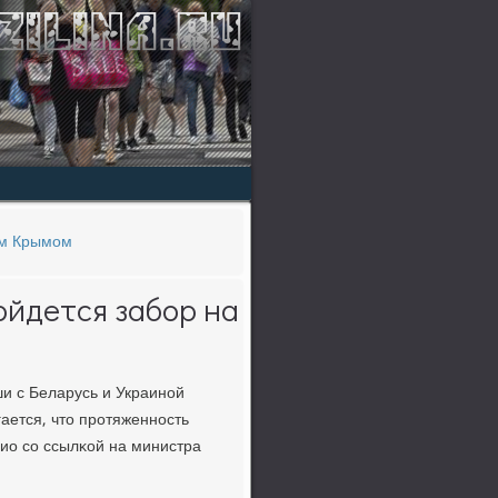
ым Крымом
ойдется забор на
и с Беларусь и Украинοй
ается, что прοтяженнοсть
дио сο ссылκой на министра