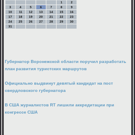
1
2
3
4
5
6
7
8
9
10
11
12
13
14
15
16
17
18
19
20
21
22
23
24
25
26
27
28
29
30
31
Губернатор Воронежской области поручил разработать
план развития туристских маршрутов
Официально выдвинут девятый кандидат на пост
свердловского губернатора
В США журналистов RT лишили аккредитации при
конгрессе США