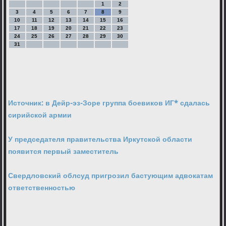
1
2
3
4
5
6
7
8
9
10
11
12
13
14
15
16
17
18
19
20
21
22
23
24
25
26
27
28
29
30
31
Источник: в Дейр-эз-Зоре группа боевиков ИГ* сдалась
сирийской армии
У председателя правительства Иркутской области
появится первый заместитель
Свердловский облсуд пригрозил бастующим адвокатам
ответственностью