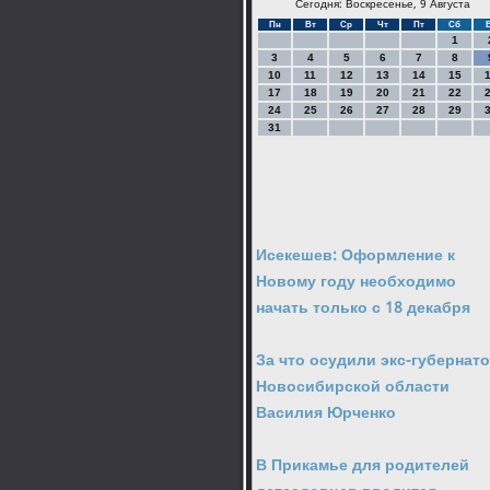
Сегодня: Воскресенье, 9 Августа
Пн
Вт
Ср
Чт
Пт
Сб
1
3
4
5
6
7
8
10
11
12
13
14
15
17
18
19
20
21
22
24
25
26
27
28
29
31
Исекешев: Оформление к
Новому году необходимо
начать только с 18 декабря
За что осудили экс-губернат
Новосибирской области
Василия Юрченко
В Прикамье для родителей