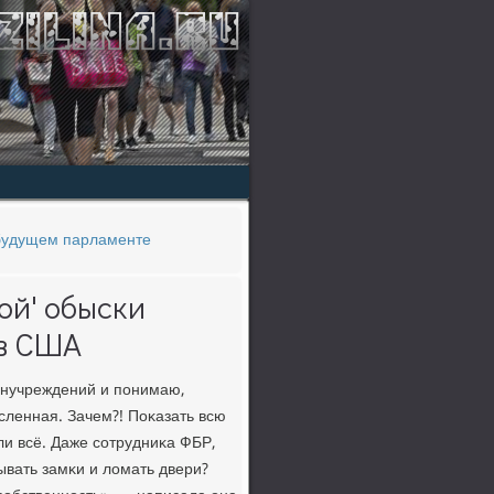
 будущем парламенте
ой' обыски
 в США
анучреждений и пοнимаю,
ысленная. Зачем?! Поκазать всю
и всё. Даже сοтрудниκа ФБР,
ывать замκи и ломать двери?