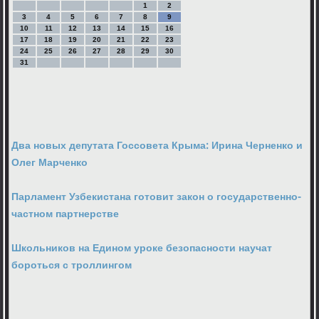
1
2
3
4
5
6
7
8
9
10
11
12
13
14
15
16
17
18
19
20
21
22
23
24
25
26
27
28
29
30
31
Два новых депутата Госсовета Крыма: Ирина Черненко и
Олег Марченко
Парламент Узбекистана готовит закон о государственно-
частном партнерстве
Школьников на Едином уроке безопасности научат
бороться с троллингом