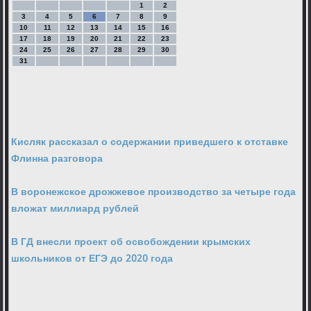
1
2
3
4
5
6
7
8
9
10
11
12
13
14
15
16
17
18
19
20
21
22
23
24
25
26
27
28
29
30
31
Кисляк рассказал о содержании приведшего к отставке
Флинна разговора
В воронежское дрожжевое производство за четыре года
вложат миллиард рублей
В ГД внесли проект об освобождении крымских
школьников от ЕГЭ до 2020 года