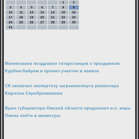
1
2
3
4
5
6
7
8
9
10
11
12
13
14
15
16
17
18
19
20
21
22
23
24
25
26
27
28
29
30
31
Минниханов поздравил татарстанцев с праздником
Курбан-байрам и принял участие в намазе
СК назначил экспертизу загранпаспорта режиссера
Кирилла Серебренникова
Врио губернатора Омской области предложил и.о. мэра
Омска пойти в министры