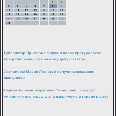
1
2
3
4
5
6
7
8
9
10
11
12
13
14
15
16
17
18
19
20
21
22
23
24
25
26
27
28
29
30
31
Губернатор Приморья получил новое прокурорское
представление - по громкому делу о театре
Активистка Мария Леглер: я получила наказание
заслуженно
Сергей Аксёнов недоволен Феодосией. Говорит:
чиновники равнодушные, а напряжение в городе растёт