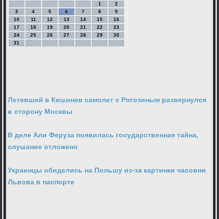
1
2
3
4
5
6
7
8
9
10
11
12
13
14
15
16
17
18
19
20
21
22
23
24
25
26
27
28
29
30
31
Летевший в Кишинев самолет с Рогозиным развернулся
в сторону Москвы
В деле Али Феруза появилась государственная тайна,
слушание отложено
Украинцы обиделись на Польшу из-за картинки часовни
Львова в паспорте