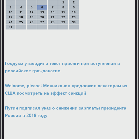
1
2
3
4
5
6
7
8
9
10
11
12
13
14
15
16
17
18
19
20
21
22
23
24
25
26
27
28
29
30
31
Госдума утвердила текст присяги при вступлении в
российское гражданство
Welcome, please: Минниханов предложил сенаторам из
США посмотреть на эффект санкций
Путин подписал указ о снижении зарплаты президента
России в 2018 году