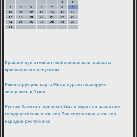
1
2
3
4
5
6
7
8
9
10
11
12
13
14
15
16
17
18
19
20
21
22
23
24
25
26
27
28
29
30
31
Краевой суд отменил необоснованные выплаты
красноярским депутатам
Реконструкцию парка Металлургов планируют
завершить к 9 мая
Рустэм Хамитов подписал Указ о мерах по развитию
государственных языков Башкортостана и языков
народов республики