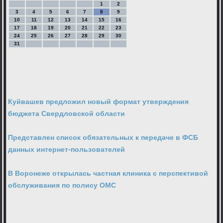
1
2
3
4
5
6
7
8
9
10
11
12
13
14
15
16
17
18
19
20
21
22
23
24
25
26
27
28
29
30
31
Куйвашев предложил новый формат утверждения
бюджета Свердловской области
Представлен список обязательных к передаче в ФСБ
данных интернет-пользователей
В Воронеже открылась частная клиника с перспективой
обслуживания по полису ОМС