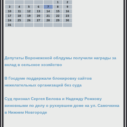
1
2
3
4
5
6
7
8
9
10
11
12
13
14
15
16
17
18
19
20
21
22
23
24
25
26
27
28
29
30
31
Депутаты Воронежской облдумы получили награды за
вклад в сельское хозяйство
В Госдуме поддержали блокировку сайтов
нежелательных организаций без суда
Суд признал Сергея Белова и Надежду Рожкову
виновными по делу о рухнувшем доме на ул. Самочкина
в Нижнем Новгороде