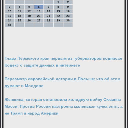
1
2
3
4
5
6
7
8
9
10
11
12
13
14
15
16
17
18
19
20
21
22
23
24
25
26
27
28
29
30
31
Глава Пермского края первым из губернаторов подписал
Кодекс о защите данных в интернете
Пересмотр европейской истории в Польше: что об этом
думают в Молдове
Женщина, которая остановила холодную войну Сюзанна
Масси: Против России настроена маленькая кучка элит, а
не Трамп и народ Америки