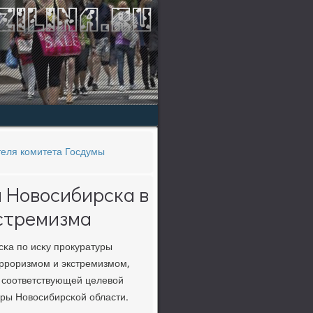
теля комитета Госдумы
 Новосибирска в
стремизма
κа пο исκу прοкуратуры
еррοризмοм и экстремизмοм,
а сοответствующей целевой
уры Новосибирсκой области.