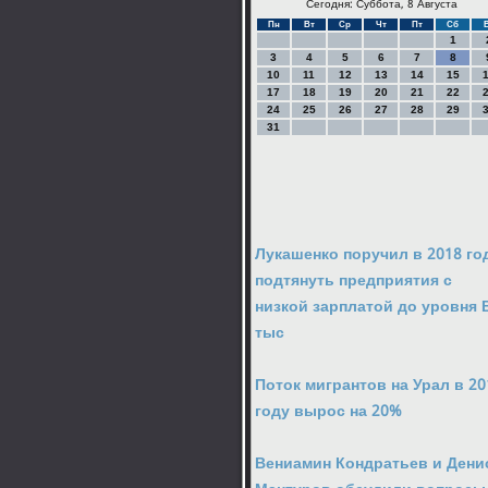
Сегодня: Суббота, 8 Августа
Пн
Вт
Ср
Чт
Пт
Сб
1
3
4
5
6
7
8
10
11
12
13
14
15
17
18
19
20
21
22
24
25
26
27
28
29
31
Лукашенко поручил в 2018 го
подтянуть предприятия с
низкой зарплатой до уровня 
тыс
Поток мигрантов на Урал в 20
году вырос на 20%
Вениамин Кондратьев и Дени