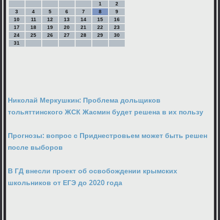
1
2
3
4
5
6
7
8
9
10
11
12
13
14
15
16
17
18
19
20
21
22
23
24
25
26
27
28
29
30
31
Николай Меркушкин: Проблема дольщиков
тольяттинского ЖСК Жасмин будет решена в их пользу
Прогнозы: вопрос с Приднестровьем может быть решен
после выборов
В ГД внесли проект об освобождении крымских
школьников от ЕГЭ до 2020 года