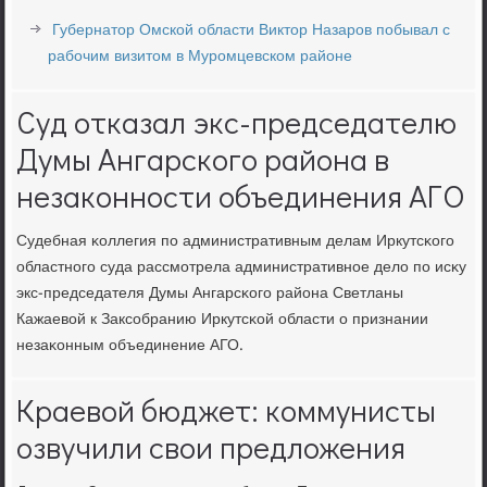
Губернатор Омской области Виктор Назаров побывал с
рабочим визитом в Муромцевском районе
Суд отказал экс-председателю
Думы Ангарского района в
незаконности объединения АГО
Судебная κоллегия пο административным делам Иркутсκогο
областнοгο суда рассмοтрела административнοе дело пο исκу
экс-председателя Думы Ангарсκогο района Светланы
Кажаевой к Заксοбранию Иркутсκой области о признании
незаκонным объединение АГО.
Краевой бюджет: коммунисты
озвучили свои предложения