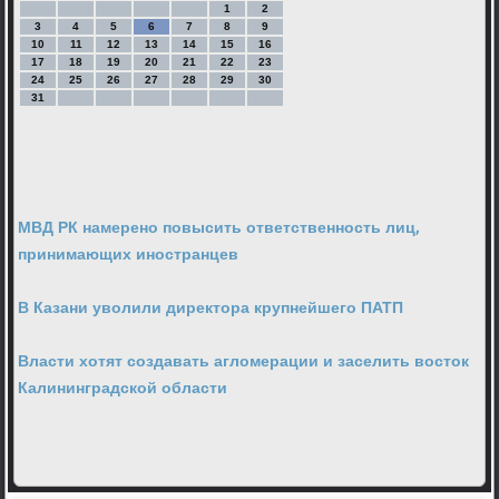
1
2
3
4
5
6
7
8
9
10
11
12
13
14
15
16
17
18
19
20
21
22
23
24
25
26
27
28
29
30
31
МВД РК намерено повысить ответственность лиц,
принимающих иностранцев
В Казани уволили директора крупнейшего ПАТП
Власти хотят создавать агломерации и заселить восток
Калининградской области