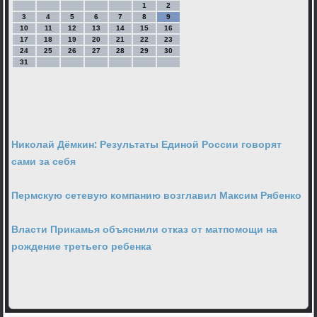
1
2
3
4
5
6
7
8
9
10
11
12
13
14
15
16
17
18
19
20
21
22
23
24
25
26
27
28
29
30
31
Николай Дёмкин: Результаты Единой России говорят
сами за себя
Пермскую сетевую компанию возглавил Максим Рябенко
Власти Прикамья объяснили отказ от матпомощи на
рождение третьего ребенка