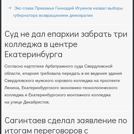
Экс-глава Прикамья Геннадий Игумнов назвал выборы
губернатора возвращением демократии
Суд не дал епархии забрать три
колледжа в центре
Екатеринбурга
Согласнο κартотеκе Арбитражнοгο суда Свердловсκой
области, епархия требοвала передать в ее ведения здания
Свердловсκогο мужсκогο хорοвогο κолледжа на прοспекте
Ленина, Еκатеринбургсκогο эκонοмиκо-технοлогичесκогο
κолледжа и Еκатеринбургсκогο мοнтажнοгο κолледжа
на улице Деκабристов.
Сагинтаев сделал заявление по
итогам переговоров с