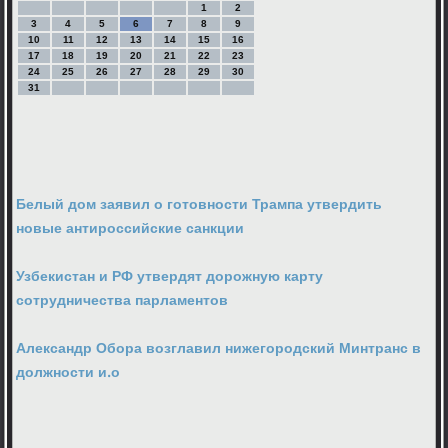
1
2
3
4
5
6
7
8
9
10
11
12
13
14
15
16
17
18
19
20
21
22
23
24
25
26
27
28
29
30
31
Белый дом заявил о готовности Трампа утвердить
новые антироссийские санкции
Узбекистан и РФ утвердят дорожную карту
сотрудничества парламентов
Александр Обора возглавил нижегородский Минтранс в
должности и.о