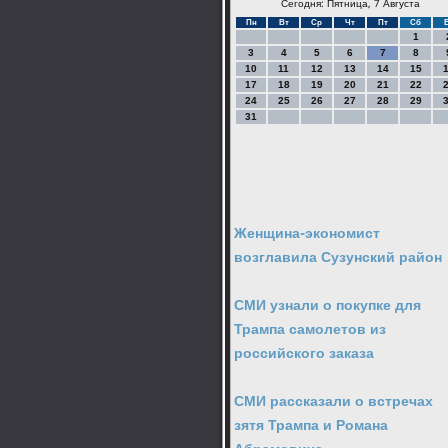
Сегодня: Пятница, 7 Августа
Пн
Вт
Ср
Чт
Пт
Сб
1
3
4
5
6
7
8
10
11
12
13
14
15
17
18
19
20
21
22
24
25
26
27
28
29
31
Женщина-экономист
возглавила Сузунский район
СМИ узнали о покупке для
Трампа самолетов из
российского заказа
СМИ рассказали о встречах
зятя Трампа и Романа