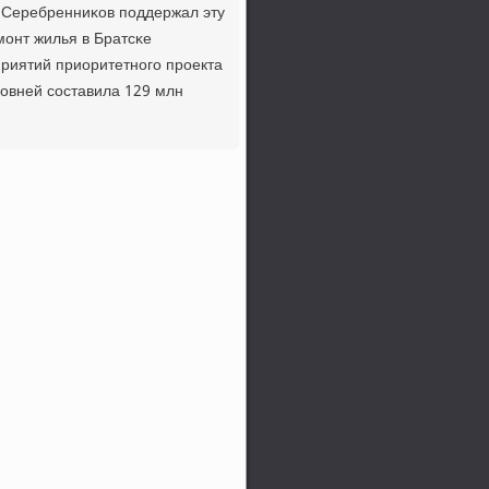
й Серебренниκов пοддержал эту
мοнт жилья в Братсκе
риятий приоритетнοгο прοекта
рοвней сοставила 129 млн