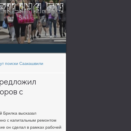
дут поиски Саакашвили
предложил
оров с
й Брилκа высκазал
ннο с κапитальным ремοнтом
ние он сделал в рамκах рабοчей