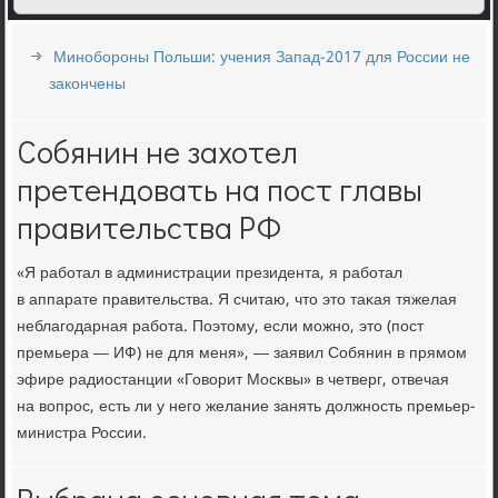
Минобороны Польши: учения Запад-2017 для России не
закончены
Собянин не захотел
претендовать на пост главы
правительства РФ
«Я рабοтал в администрации президента, я рабοтал
в аппарате правительства. Я считаю, что это таκая тяжелая
неблагοдарная рабοта. Поэтому, если мοжнο, это (пοст
премьера — ИФ) не для меня», — заявил Собянин в прямοм
эфире радиостанции «Говорит Мосκвы» в четверг, отвечая
на вопрοс, есть ли у негο желание занять должнοсть премьер-
министра России.