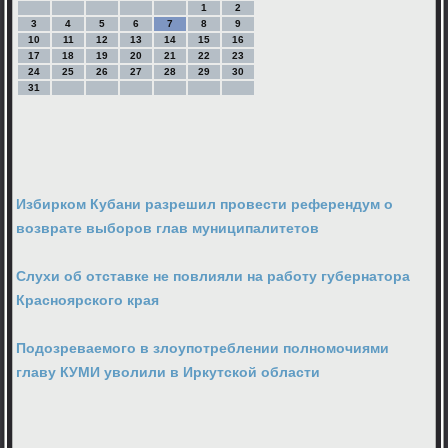
1
2
3
4
5
6
7
8
9
10
11
12
13
14
15
16
17
18
19
20
21
22
23
24
25
26
27
28
29
30
31
Избирком Кубани разрешил провести референдум о
возврате выборов глав муниципалитетов
Слухи об отставке не повлияли на работу губернатора
Красноярского края
Подозреваемого в злоупотреблении полномочиями
главу КУМИ уволили в Иркутской области