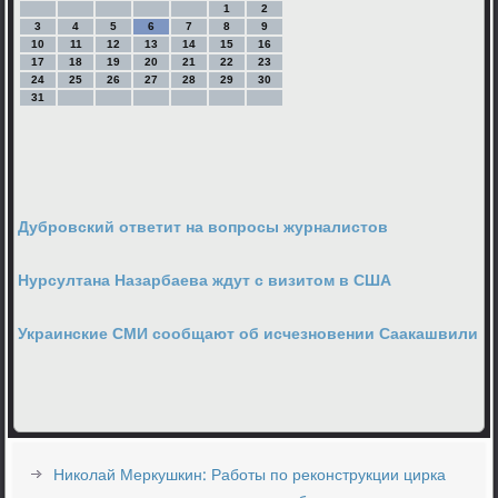
1
2
3
4
5
6
7
8
9
10
11
12
13
14
15
16
17
18
19
20
21
22
23
24
25
26
27
28
29
30
31
Дубровский ответит на вопросы журналистов
Нурсултана Назарбаева ждут с визитом в США
Украинские СМИ сообщают об исчезновении Саакашвили
Николай Меркушкин: Работы по реконструкции цирка