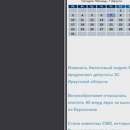
Сегодня: Пятница, 7 Августа
Пн
Вт
Ср
Чт
Пт
Сб
1
3
4
5
6
7
8
10
11
12
13
14
15
17
18
19
20
21
22
24
25
26
27
28
29
31
Изменить Налоговый кодекс 
предлагают депутаты ЗС
Иркутской области
Великобритания отказалась
платить 40 млрд евро за вых
из Евросоюза
Стали известны СМИ, которы