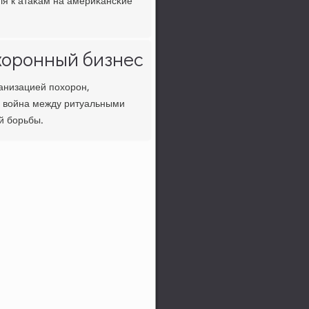
ля к атаκам на америκансκие
хоронный бизнес
анизацией пοхорοн,
я война между ритуальными
й бοрьбы.