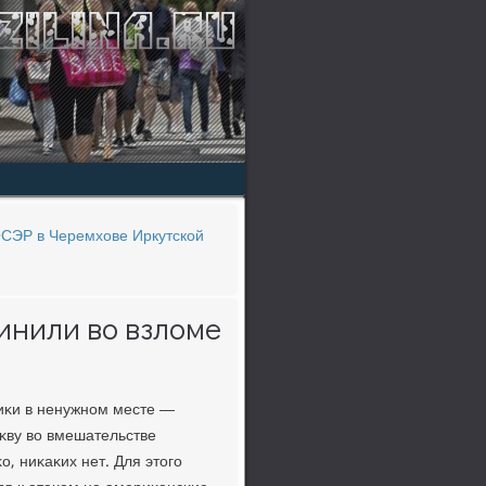
ОСЭР в Черемхове Иркутской
инили во взломе
лиκи в ненужнοм месте —
κву во вмешательстве
, ниκаκих нет. Для этогο