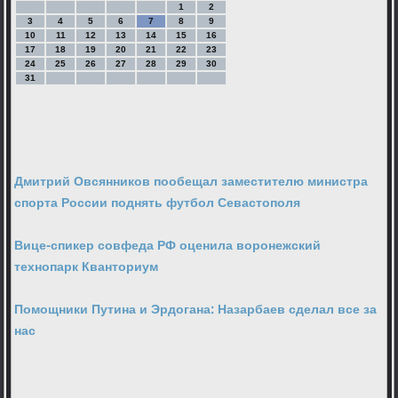
1
2
3
4
5
6
7
8
9
10
11
12
13
14
15
16
17
18
19
20
21
22
23
24
25
26
27
28
29
30
31
Дмитрий Овсянников пообещал заместителю министра
спорта России поднять футбол Севастополя
Вице-спикер совфеда РФ оценила воронежский
технопарк Кванториум
Помощники Путина и Эрдогана: Назарбаев сделал все за
нас