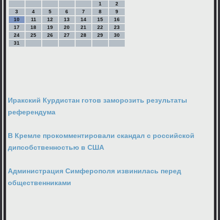
1
2
3
4
5
6
7
8
9
10
11
12
13
14
15
16
17
18
19
20
21
22
23
24
25
26
27
28
29
30
31
Иракский Курдистан готов заморозить результаты
референдума
В Кремле прокомментировали скандал с российской
дипсобственностью в США
Администрация Симферополя извинилась перед
общественниками