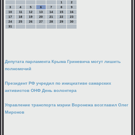
1
2
3
4
5
6
7
8
9
10
11
12
13
14
15
16
17
18
19
20
21
22
23
24
25
26
27
28
29
30
31
Депутата парламента Крыма Гриневича могут лишить
полномочий
Президент РФ учредил по инициативе самарских
активистов ОНФ День волонтера
Управление транспорта мэрии Воронежа возглавил Олег
Миронов