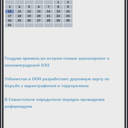
1
2
3
4
5
6
7
8
9
10
11
12
13
14
15
16
17
18
19
20
21
22
23
24
25
26
27
28
29
30
31
Госдума приняла во втором чтении законопроект о
калининградской ОЭЗ
Узбекистан и ООН разработают дорожную карту по
борьбе с наркотрафиком и терроризмом
В Севастополе определили порядок проведения
референдума