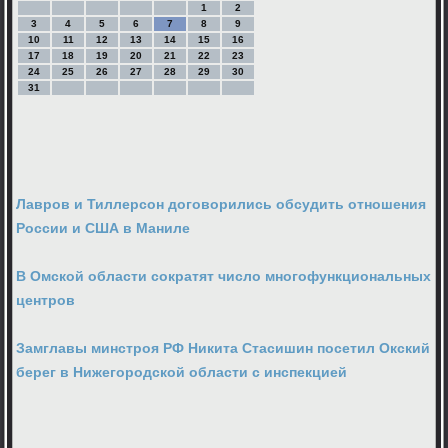
1
2
3
4
5
6
7
8
9
10
11
12
13
14
15
16
17
18
19
20
21
22
23
24
25
26
27
28
29
30
31
Лавров и Тиллерсон договорились обсудить отношения
России и США в Маниле
В Омской области сократят число многофункциональных
центров
Замглавы минстроя РФ Никита Стасишин посетил Окский
берег в Нижегородской области с инспекцией