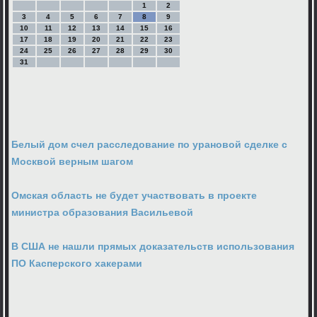
1
2
3
4
5
6
7
8
9
10
11
12
13
14
15
16
17
18
19
20
21
22
23
24
25
26
27
28
29
30
31
Белый дом счел расследование по урановой сделке с
Москвой верным шагом
Омская область не будет участвовать в проекте
министра образования Васильевой
В США не нашли прямых доказательств использования
ПО Касперского хакерами