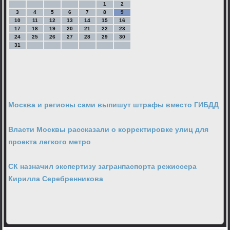
1
2
3
4
5
6
7
8
9
10
11
12
13
14
15
16
17
18
19
20
21
22
23
24
25
26
27
28
29
30
31
Москва и регионы сами выпишут штрафы вместо ГИБДД
Власти Москвы рассказали о корректировке улиц для
проекта легкого метро
СК назначил экспертизу загранпаспорта режиссера
Кирилла Серебренникова