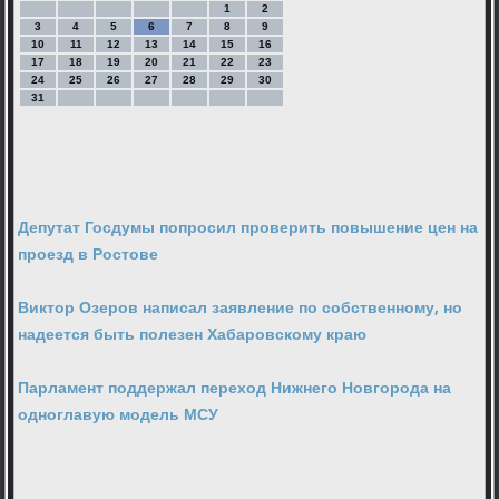
1
2
3
4
5
6
7
8
9
10
11
12
13
14
15
16
17
18
19
20
21
22
23
24
25
26
27
28
29
30
31
Депутат Госдумы попросил проверить повышение цен на
проезд в Ростове
Виктор Озеров написал заявление по собственному, но
надеется быть полезен Хабаровскому краю
Парламент поддержал переход Нижнего Новгорода на
одноглавую модель МСУ