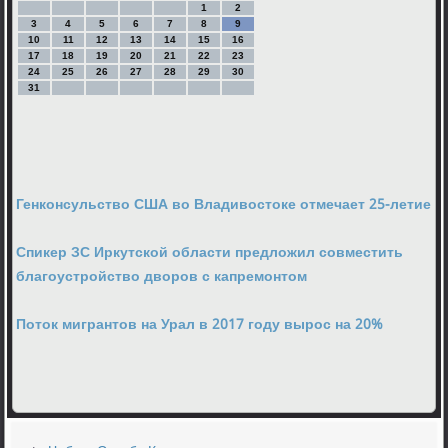
1
2
3
4
5
6
7
8
9
10
11
12
13
14
15
16
17
18
19
20
21
22
23
24
25
26
27
28
29
30
31
Генконсульство США во Владивостоке отмечает 25-летие
Спикер ЗС Иркутской области предложил совместить
благоустройство дворов с капремонтом
Поток мигрантов на Урал в 2017 году вырос на 20%